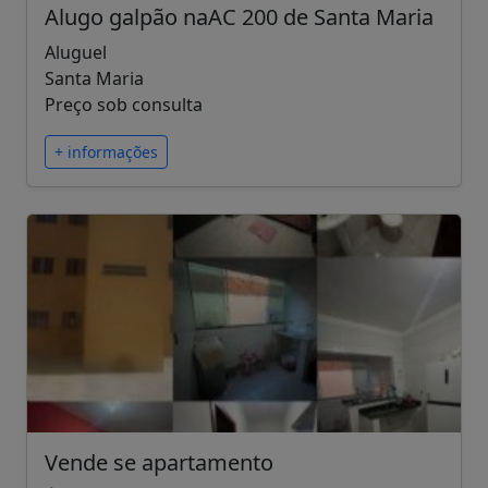
Alugo galpão naAC 200 de Santa Maria
Aluguel
Santa Maria
Preço sob consulta
+ informações
Vende se apartamento