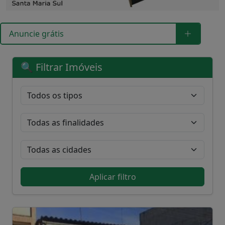
Anuncie grátis
🔍 Filtrar Imóveis
Aplicar filtro