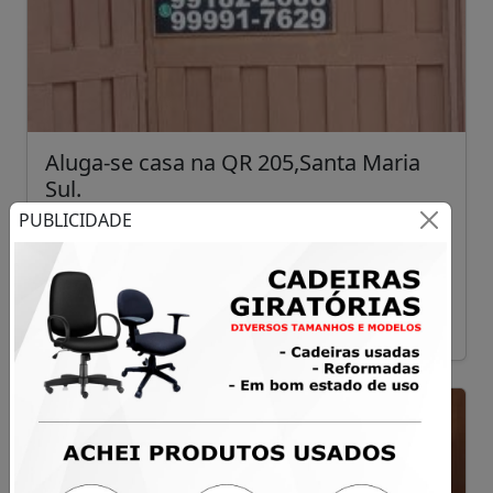
Aluga-se casa na QR 205,Santa Maria
Sul.
PUBLICIDADE
Aluguel
Santa Maria
Preço sob consulta
+ informações