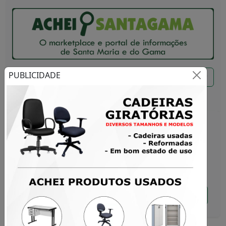
PUBLICIDADE
Buscar
Menu
Notícias
Login
Procurando por comércios ou
produtos?
Encontre agora mesmo o que você precisa em
Santa Maria ou no Gama.
Buscar