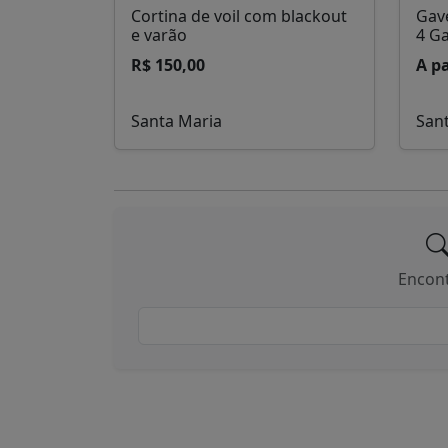
Cortina de voil com blackout
Gave
e varão
4 G
R$ 150,00
A pa
Santa Maria
San
Encont