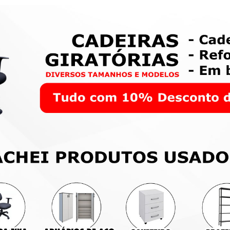
dro de Avisos 100x100cm
Quadro Elétrico Industria
 Moldura de Madeira
Aceco TI de Alta Qualidad
170x50x15 cm
40,00
R$ 900,00
ta Maria
Santa Maria