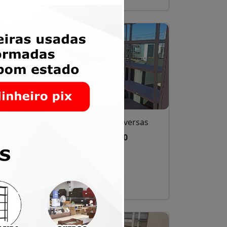
l
Prateleiras de aço diversas
e –
A partir de R$ 200,00
Santa Maria