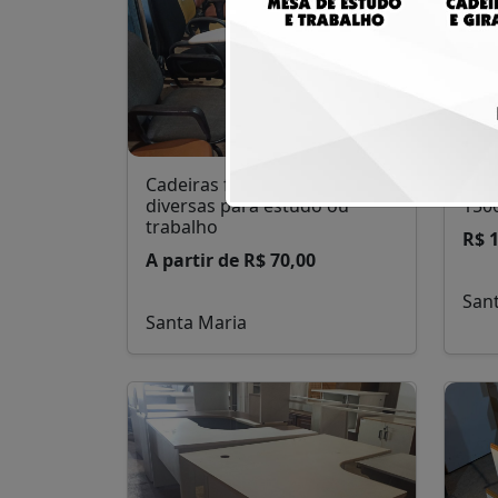
Cadeiras fixas e giratórias
Esta
diversas para estudo ou
150
trabalho
R$ 
A partir de R$ 70,00
San
Santa Maria