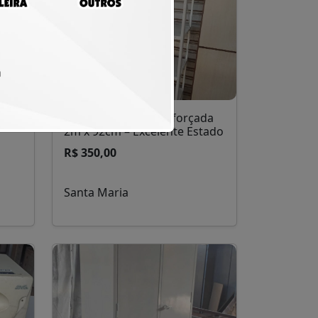
Prateleira de Aço Reforçada
2m x 92cm – Excelente Estado
R$ 350,00
Santa Maria