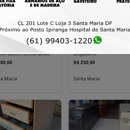
bilizador SMS µAP 1500Bi
50 pães de mel sabor
0VA Bivolt Funcionando
Brigadeiro
100,00
R$ 250,00
ta Maria
Santa Maria