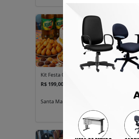
Kit Festa 02
Qua
com
R$ 199,00
R$ 
Santa Maria
San